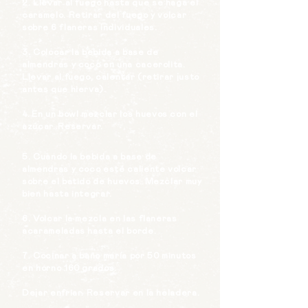
2. Llevar al fuego hasta
que se haga el
caramelo. Retirar del fuego y volcar
sobre 6 flaneras individuales.
3. Colocar la bebida a base de
almendras y coco en una cacerolita.
Llevar al fuego, calentar (retirar justo
antes que hierva).
4.
En un bowl mezclar los huevos con el
azúcar. Reservar.
5. Cuando la bebida a base de
almendras y coco esté caliente volcar
sobre el batido de huevos. Mezclar muy
bien hasta integrar.
6. Volcar la mezcla en las flaneras
acarameladas hasta el borde.
7. Cocinar a baño maría por 50 minutos
en horno 160 grados.
Dejar enfriar. Reservar en la heladera.