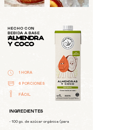
HECHO CON
BEBIDA A BASE
ALMENDRA
DE
Y COCO
1 HORA
6 PORCIONES
FÁCIL
INGREDIENTES
- 100 gs. de azúcar orgánica (para