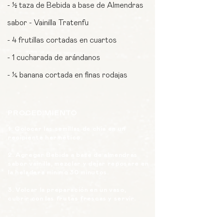
- ½ taza de Bebida a base de Almendras
sabor - Vainilla Tratenfu
- 4 frutillas cortadas en cuartos
- 1 cucharada de arándanos
- ¼ banana cortada en finas rodajas
PROCEDIMIENTO
1. Colocar las semillas de chia en un
recipiente hermético.
2. Agregar Bebida a base de almendras
sabor vainilla, mezclar y dejar reposare en
la heladera
mínimo 30 minutos.
3. Volcar la preparación en un vaso,
cubrir con las frutas frescas y servir.