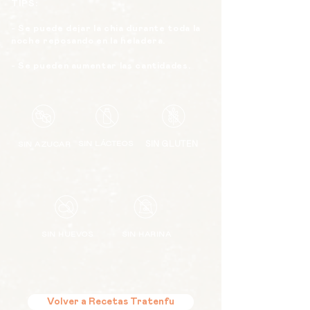
TIPS:
- Se puede dejar la chia durante toda la
noche reposando en la heladera.
- Se pueden aumentar las cantidades.
SIN LÁCTEOS
SIN GLUTEN
SIN AZUCAR
SIN HUEVOS
SIN HARINA
Volver a Recetas Tratenfu