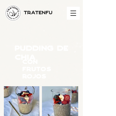
TRATENFU
PUDDING DE
CHIA
con
frutos
rojos