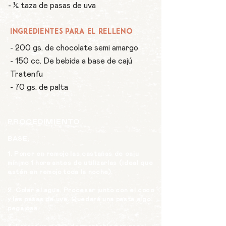
- ¼ taza de pasas de uva
INGREDIENTES para el relleno
- 200 gs. de chocolate semi amargo
- 150 cc. De bebida a base de cajú
Tratenfu
- 70 gs. de palta
PROCEDIMIENTO
BASE:
1. Poner en remojo las castañas de caju
mínimo 1 hora antes de utilizarlas (ideal que
estén en remojo toda la noche).
2. Colar el agua. Procesar junto con el coco
y las pasas de uva. Quedará una pasta algo
pegajosa.