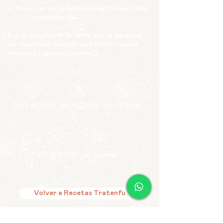
4. Reservar en la heladera hasta que tome
consistencia.
5. Luego rellenar la tarta con la ganache
de chocolate y cubrir con frutos rojos a
elección y menta (opcional).
SIN AZUCAR
SIN LÁCTEOS
SIN GLUTEN
SIN HARINA
SIN HUEVOS
Volver a Recetas Tratenfu