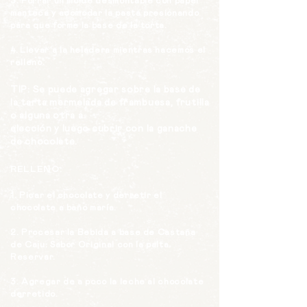
3. Forrar un molde desmontable con papel
manteca y acomodar la pasta presionando
para que forme la base de la torta.
4.
Llevar a la heladera mientras hacemos el
relleno.
TIP: Se puede agregar sobre la base de
la tarta mermelada de frambuesa, frutilla
o alguna otra a
elección y luego cubrir con la ganache
de chocolate.
RELLENO:
1. Picar el chocolate y derretir el
chocolate a baño maría.
2. Procesar la Bebida a base de Castaña
de Caju: Sabor Original con la palta.
Reservar.
3. Agregar de a poco la leche al chocolate
derretido.